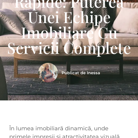
Rapide: Puterea
Unei Echipe
Imobiliare Cu
Servicii Complete
Publicat de
Inessa
În lumea imobiliară dinamică, unde
primele impresii și atractivitatea vizuală