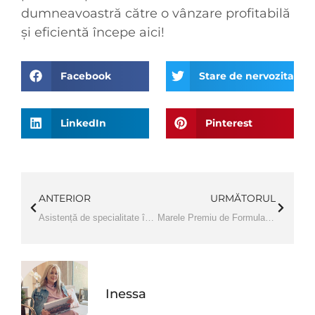
dumneavoastră către o vânzare profitabilă
și eficientă începe aici!
Facebook
Stare de nervozitate
LinkedIn
Pinterest
ANTERIOR
URMĂTORUL
Asistență de specialitate în timpul divorțului – Probleme de proprietate
Marele Premiu de Formula 1 de la Las Vegas 2023
Inessa