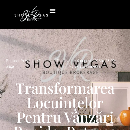
Publicat în
Actualizări de
Publicat pe
4 august 2023
la
23:00
piață
Nu există comentarii
Transformarea
Locuințelor
Pentru Vânzări