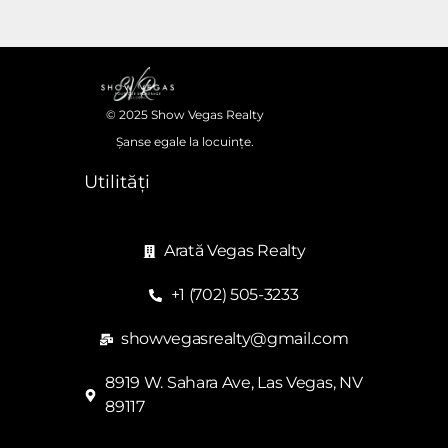
© 2025 Show Vegas Realty
Șanse egale la locuințe.
Utilități
Arată Vegas Realty
+1 (702) 505-3233
showvegasrealty@gmail.com
8919 W. Sahara Ave, Las Vegas, NV
89117