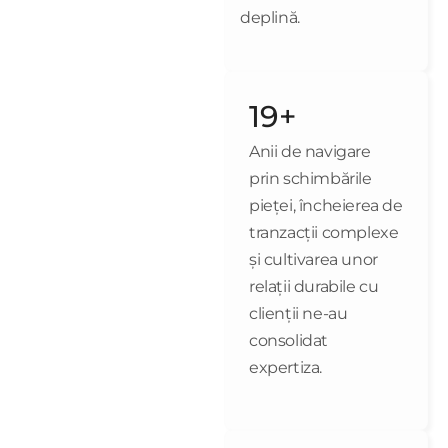
deplină.
19+
Anii de navigare
prin schimbările
pieței, încheierea de
tranzacții complexe
și cultivarea unor
relații durabile cu
clienții ne-au
consolidat
expertiza.