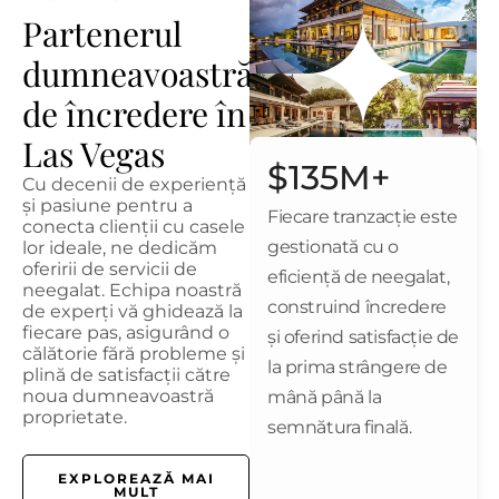
Partenerul
dumneavoastră
de încredere în
Las Vegas
$135M+
Cu decenii de experiență
și pasiune pentru a
Fiecare tranzacție este
conecta clienții cu casele
gestionată cu o
lor ideale, ne dedicăm
oferirii de servicii de
eficiență de neegalat,
neegalat. Echipa noastră
construind încredere
de experți vă ghidează la
fiecare pas, asigurând o
și oferind satisfacție de
călătorie fără probleme și
la prima strângere de
plină de satisfacții către
noua dumneavoastră
mână până la
proprietate.
semnătura finală.
EXPLOREAZĂ MAI
MULT