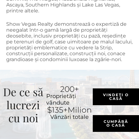
Ascaya, Southern Highlands și Lake Las Vegas,
printre altele.
Show Vegas Realty demonstrează o expertiză de
neegalat într-o gamă largă de proprietăți
deosebite, inclusiv proprietăți cu pază, reședințe
pe terenuri de golf, case uimitoare pe malul lacului,
proprietăți emblematice cu vedere la Strip,
construcții personalizate, construcții noi, conace
grandioase și condominii luxoase la zgârie-nori.
De ce să
200
+
VINDEȚI O
Proprietăți
CASĂ
lucrezi
vândute
$
135
+Milion
cu noi
Vânzări totale
CUMPĂRĂ
O CASĂ