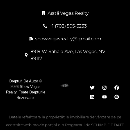
Arată Vegas Realty
+1 (702) 505-3233
showvegasrealty@gmail.com
8919 W. Sahara Ave, Las Vegas, NV
89117
Drepturi De Autor ©
2026 Show Vegas
Realty. Toate Drepturile
Rezervate.
Datele referitoare la proprietățile imobiliare de vânzare de pe
acest site web provin parțial din Programul de SCHIMB DE DATE