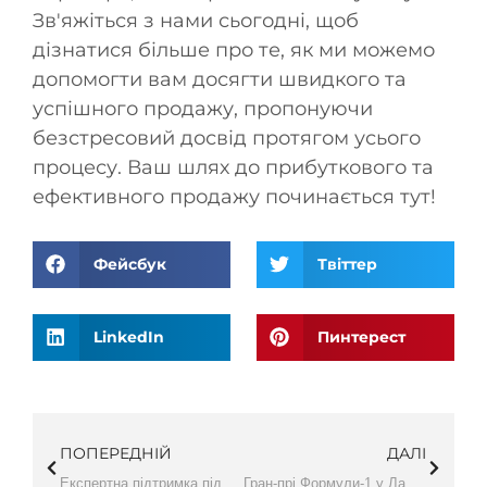
Зв'яжіться з нами сьогодні, щоб
дізнатися більше про те, як ми можемо
допомогти вам досягти швидкого та
успішного продажу, пропонуючи
безстресовий досвід протягом усього
процесу. Ваш шлях до прибуткового та
ефективного продажу починається тут!
Фейсбук
Твіттер
LinkedIn
Пинтерест
ПОПЕРЕДНІЙ
ДАЛІ
Експертна підтримка під час розлучення – питання власності
Гран-прі Формули-1 у Лас-Вегасі 2023 року