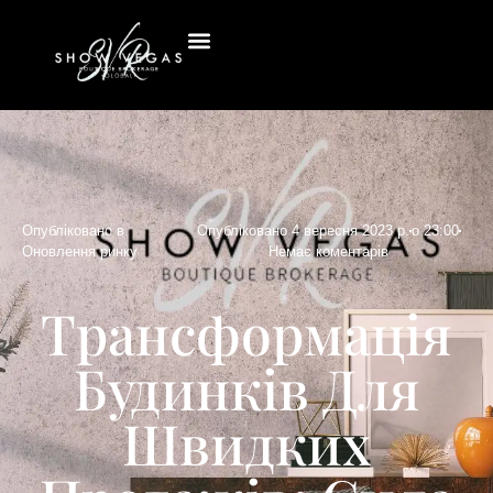
Опубліковано в
Опубліковано
4 вересня 2023 р.
о
23:00
Оновлення ринку
Немає коментарів
Трансформація
Будинків Для
Швидких