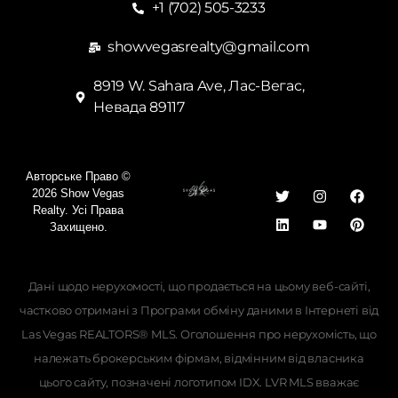
+1 (702) 505-3233
showvegasrealty@gmail.com
8919 W. Sahara Ave, Лас-Вегас,
Невада 89117
Авторське Право ©
2026 Show Vegas
Realty. Усі Права
Захищено.
Дані щодо нерухомості, що продається на цьому веб-сайті,
частково отримані з Програми обміну даними в Інтернеті від
Las Vegas REALTORS® MLS. Оголошення про нерухомість, що
належать брокерським фірмам, відмінним від власника
Georgian
цього сайту, позначені логотипом IDX. LVR MLS вважає
Hebrew