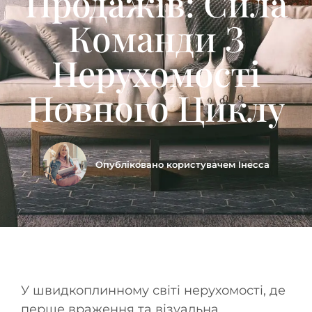
Продажів: Сила
Команди З
Нерухомості
Повного Циклу
Опубліковано користувачем
Інесса
У швидкоплинному світі нерухомості, де
перше враження та візуальна