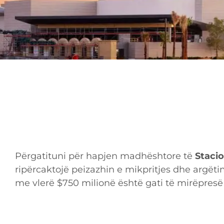
Përgatituni për hapjen madhështore të
Stacio
ripërcaktojë peizazhin e mikpritjes dhe argëtimi
me vlerë $750 milionë është gati të mirëpresë