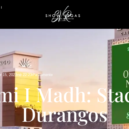
PI
r 15, 2023
në
22:23
Pa komente
mi I Madh: Stac
Durangos