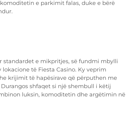
 komoditetin e parkimit falas, duke e bërë
ndur.
ur standardet e mikpritjes, së fundmi mbylli
 lokacione të Fiesta Casino. Ky veprim
he krijimit të hapësirave që përputhen me
i Durangos shfaqet si një shembull i këtij
binon luksin, komoditetin dhe argëtimin në