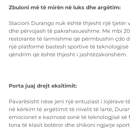
Zbuloni më të mirën në luks dhe argëtim:
Stacioni Durango nuk është thjesht një tjetër
dhe përvojash të pakrahasueshme. Me mbi 200
restorante të larmishme që përmbushin çdo d
një platformë bastesh sportive të teknologjisë
qëndrim që është thjesht i jashtëzakonshëm.
Porta juaj drejt eksitimit:
Pavarësisht nëse jeni një entuziast i lojërave t
në kërkim të argëtimit të nivelit të lartë, Dur
emocionet e kazinosë sonë të teknologjisë së 
tona të klasit botëror dhe shikoni ngjarje spor