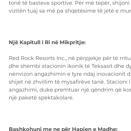
tonë të basteve sportive. Për më tepër, shijoni
vizitën tuaj sa më pa shqetësime të jetë e mu
Një Kapitull i Ri në Mikpritje:
Red Rock Resorts Inc., në përpjekje për të rrit
dhe shembi stacionin ikonik të Teksasit dhe dy
nënvizon angazhimin e tyre ndaj inovacionit d
shijet në zhvillim të mysafirëve tanë. Stacioni 
angazhimi, duke premtuar një qëndrim që kom
një paketë spektakolare.
Bashkohuni me ne për Hapjen e Madhe: