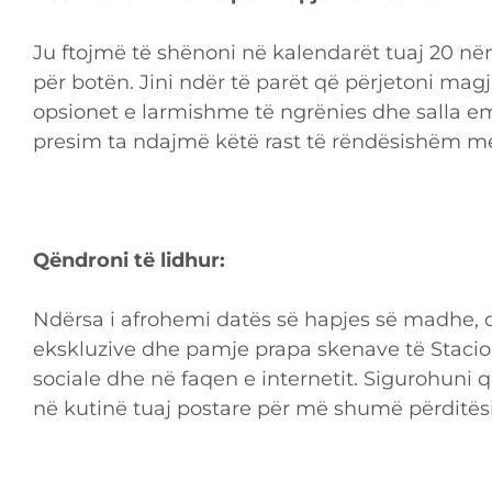
Ju ftojmë të shënoni në kalendarët tuaj 20 nën
për botën. Jini ndër të parët që përjetoni mag
opsionet e larmishme të ngrënies dhe salla em
presim ta ndajmë këtë rast të rëndësishëm me
Qëndroni të lidhur:
Ndërsa i afrohemi datës së hapjes së madhe, 
ekskluzive dhe pamje prapa skenave të Stacio
sociale dhe në faqen e internetit. Sigurohuni 
në kutinë tuaj postare për më shumë përditës