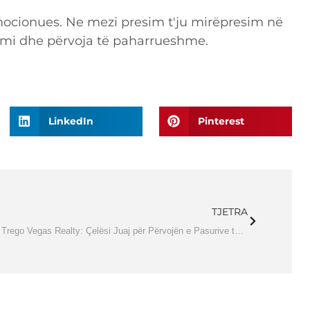
emocionues. Ne mezi presim t'ju mirëpresim në
ëtimi dhe përvoja të paharrueshme.
LinkedIn
Pinterest
TJETRA
Trego Vegas Realty: Çelësi Juaj për Përvojën e Pasurive të Patundshme në Vegas!?