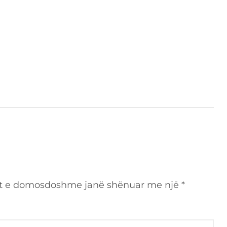
t e domosdoshme janë shënuar me një
*