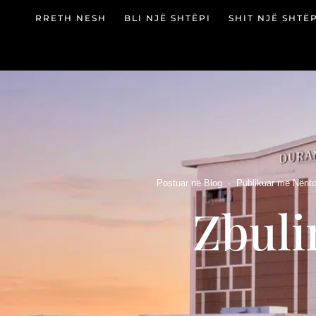
RRETH NESH
BLI NJË SHTËPI
SHIT NJË SHTË
Postuar në
Blog
·
Publikuar më
Nënto
Zbuli