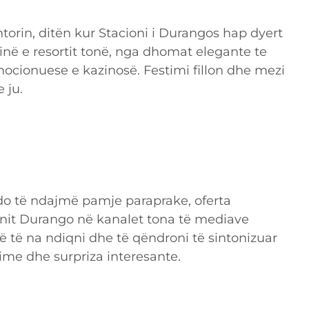
torin, ditën kur Stacioni i Durangos hap dyert
jinë e resortit tonë, nga dhomat elegante te
ocionuese e kazinosë. Festimi fillon dhe mezi
 ju.
do të ndajmë pamje paraprake, oferta
nit Durango në kanalet tona të mediave
që të na ndiqni dhe të qëndroni të sintonizuar
ime dhe surpriza interesante.