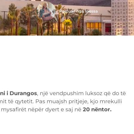
Postuar nga
Inessa
ni i Durangos
, një vendpushim luksoz që do të
t të qytetit. Pas muajsh pritjeje, kjo mrekulli
 mysafirët nëpër dyert e saj në
20 nëntor.