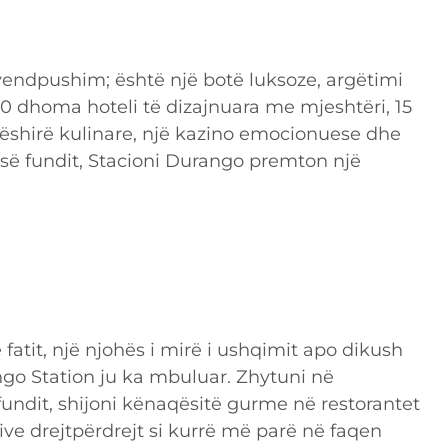
 vendpushim; është një botë luksoze, argëtimi
 dhoma hoteli të dizajnuara me mjeshtëri, 15
ëshirë kulinare, një kazino emocionuese dhe
 së fundit, Stacioni Durango premton një
ë fatit, një njohës i mirë i ushqimit apo dikush
ango Station ju ka mbuluar. Zhytuni në
fundit, shijoni kënaqësitë gurme në restorantet
tive drejtpërdrejt si kurrë më parë në faqen