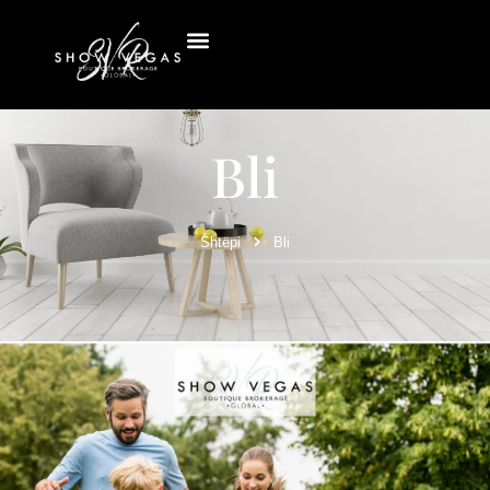
Bli
Shtëpi
Bli