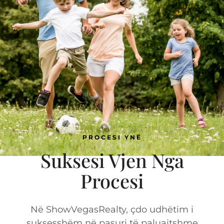
PROCESI YNË
Suksesi Vjen Nga
Procesi
Në ShowVegasRealty, çdo udhëtim i
suksesshëm në pasuri të paluajtshme