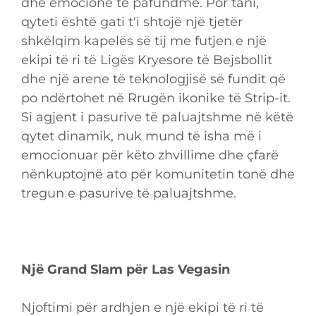
dhe emocione të pafundme. Por tani,
qyteti është gati t'i shtojë një tjetër
shkëlqim kapelës së tij me futjen e një
ekipi të ri të Ligës Kryesore të Bejsbollit
dhe një arene të teknologjisë së fundit që
po ndërtohet në Rrugën ikonike të Strip-it.
Si agjent i pasurive të paluajtshme në këtë
qytet dinamik, nuk mund të isha më i
emocionuar për këto zhvillime dhe çfarë
nënkuptojnë ato për komunitetin tonë dhe
tregun e pasurive të paluajtshme.
Një Grand Slam për Las Vegasin
Njoftimi për ardhjen e një ekipi të ri të