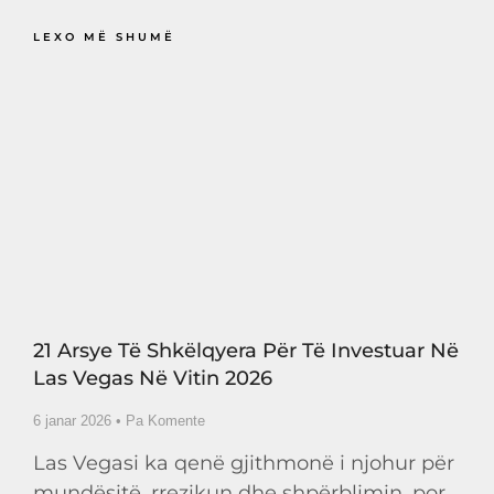
LEXO MË SHUMË
21 Arsye Të Shkëlqyera Për Të Investuar Në
Las Vegas Në Vitin 2026
6 janar 2026
Pa Komente
Las Vegasi ka qenë gjithmonë i njohur për
mundësitë, rrezikun dhe shpërblimin, por