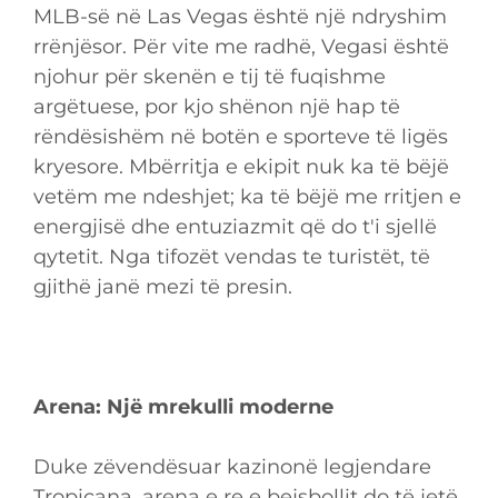
MLB-së në Las Vegas është një ndryshim
rrënjësor. Për vite me radhë, Vegasi është
njohur për skenën e tij të fuqishme
argëtuese, por kjo shënon një hap të
rëndësishëm në botën e sporteve të ligës
kryesore. Mbërritja e ekipit nuk ka të bëjë
vetëm me ndeshjet; ka të bëjë me rritjen e
energjisë dhe entuziazmit që do t'i sjellë
qytetit. Nga tifozët vendas te turistët, të
gjithë janë mezi të presin.
Arena: Një mrekulli moderne
Duke zëvendësuar kazinonë legjendare
Tropicana, arena e re e bejsbollit do të jetë