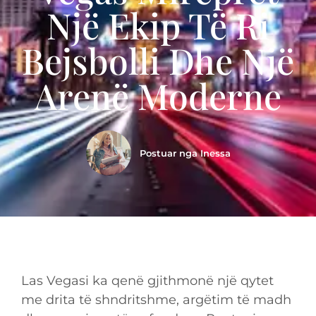
Një Ekip Të Ri
Bejsbolli Dhe Një
Arenë Moderne
Postuar nga
Inessa
Las Vegasi ka qenë gjithmonë një qytet
me drita të shndritshme, argëtim të madh