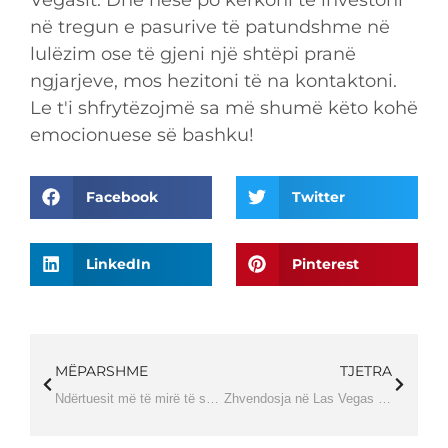
Vegasit. Dhe nëse po kërkoni të investoni
në tregun e pasurive të patundshme në
lulëzim ose të gjeni një shtëpi pranë
ngjarjeve, mos hezitoni të na kontaktoni.
Le t'i shfrytëzojmë sa më shumë këto kohë
emocionuese së bashku!
Facebook
Twitter
LinkedIn
Pinterest
MËPARSHME
TJETRA
Ndërtuesit më të mirë të shtëpive luksoze
Zhvendosja në Las Vegas me fëmijë: Çfarë duhet të dini