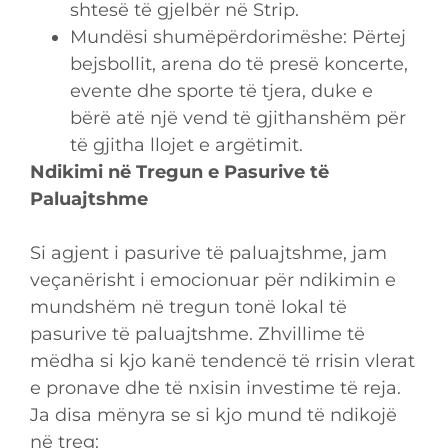
shtesë të gjelbër në Strip.
Mundësi shumëpërdorimëshe: Përtej
bejsbollit, arena do të presë koncerte,
evente dhe sporte të tjera, duke e
bërë atë një vend të gjithanshëm për
të gjitha llojet e argëtimit.
Ndikimi në Tregun e Pasurive të
Paluajtshme
Si agjent i pasurive të paluajtshme, jam
veçanërisht i emocionuar për ndikimin e
mundshëm në tregun tonë lokal të
pasurive të paluajtshme. Zhvillime të
mëdha si kjo kanë tendencë të rrisin vlerat
e pronave dhe të nxisin investime të reja.
Ja disa mënyra se si kjo mund të ndikojë
në treg: