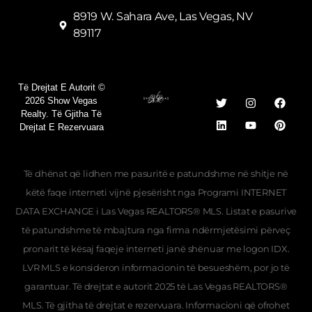
8919 W. Sahara Ave, Las Vegas, NV
89117
Të Drejtat E Autorit ©
2026 Show Vegas
Realty. Të Gjitha Të
Drejtat E Rezervuara
Të dhënat që lidhen me pasuritë e patundshme në shitje në
këtë faqe interneti vijnë pjesërisht nga Programi INTERNET
DATA EXCHANGE i Las Vegas REALTORS® MLS. Listat e pasurive
të patundshme të mbajtura nga firma ndërmjetësimi përveç
Georgian
pronarit të kësaj faqeje interneti janë shënuar me logon IDX.
Hebrew
LVR MLS e konsideron informacionin të besueshëm, por jo të
Ukrainian
garantuar. Të drejtat e autorit 2025 të Las Vegas REALTORS®
MLS. Të gjitha të drejtat e rezervuara. Informacioni që ofrohet
Romanian