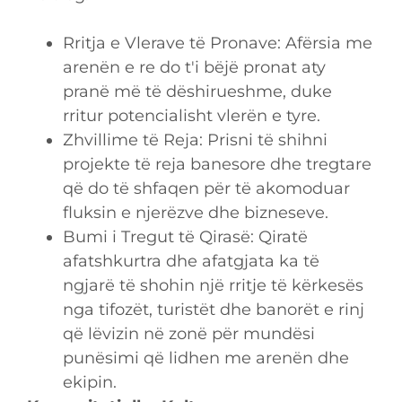
Rritja e Vlerave të Pronave: Afërsia me
arenën e re do t'i bëjë pronat aty
pranë më të dëshirueshme, duke
rritur potencialisht vlerën e tyre.
Zhvillime të Reja: Prisni të shihni
projekte të reja banesore dhe tregtare
që do të shfaqen për të akomoduar
fluksin e njerëzve dhe bizneseve.
Bumi i Tregut të Qirasë: Qiratë
afatshkurtra dhe afatgjata ka të
ngjarë të shohin një rritje të kërkesës
nga tifozët, turistët dhe banorët e rinj
që lëvizin në zonë për mundësi
punësimi që lidhen me arenën dhe
ekipin.