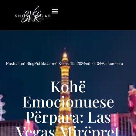
Postuar në
Blog
Publikuar më
Korrik 19, 2024
në
22:04
Pa komente
Kohë
Emocionuese
Përpara: Las
Vegas Mirëpret