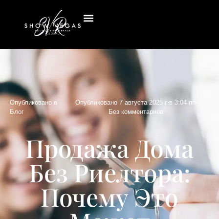
Опубликовано в
Опубликовано
7 августа 2025 г.
в
3:04 пп
Блог
Без комментариев
Продажа Дома
Без Риелтора:
Почему Это