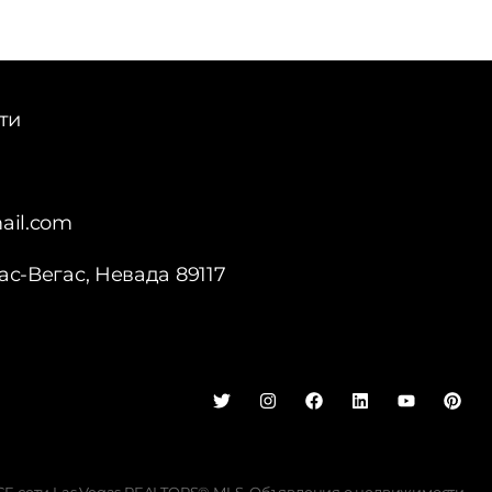
ти
ail.com
Лас-Вегас, Невада 89117
Georgian
Hebrew
Ukrainian
Albanian