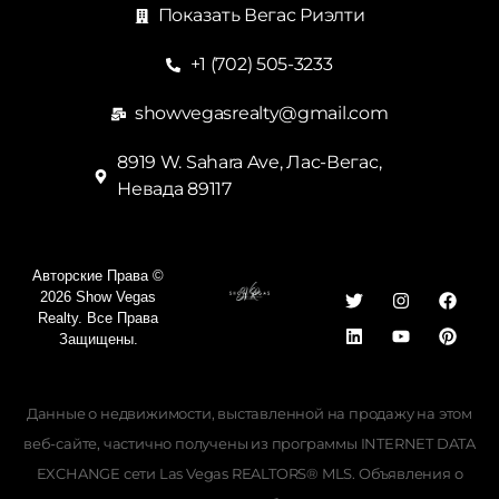
Показать Вегас Риэлти
+1 (702) 505-3233
showvegasrealty@gmail.com
8919 W. Sahara Ave, Лас-Вегас,
Невада 89117
Авторские Права ©
2026 Show Vegas
Realty. Все Права
Защищены.
Данные о недвижимости, выставленной на продажу на этом
веб-сайте, частично получены из программы INTERNET DATA
EXCHANGE сети Las Vegas REALTORS® MLS. Объявления о