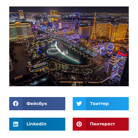
Фейсбук
Твиттер
LinkedIn
Пинтерест