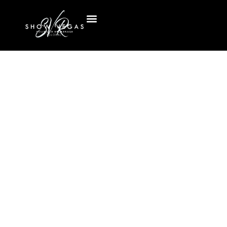
Опубликовано в
Опубликовано
2 февраля 2022 г.
Недвижимость в Лас-Вегасе
в
2:00 пп
Без комментариев
Думаете О
Переезде В Лас-
Вегас?