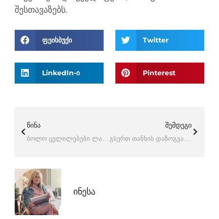
შესთავაზებს.
ფეისბუქი
Twitter
LinkedIn-ი
Pinterest
ᲬᲘᲜᲐ
ᲨᲔᲛᲓᲔᲒᲘ
ბოლო ცვლილებები ლას-ვეგასში
გსურთ თანხის დაზოგვა პირველადი შენატანის გადასახდელად? აი, რა უნდა იცოდეთ.
Ინესა