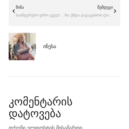
ᲬᲘᲜᲐ
ᲨᲔᲛᲓᲔᲒᲘ
საინტერესო დრო გველის: ლას-ვეგასი ახალ ბეისბოლის გუნდს და ულტრათანამედროვე არენას მასპინძლობს
რა უნდა გავაკეთოთ ლას-ვეგასში ბავშვებთან ერთად
Ინესა
Კომენტარის
Დატოვება
თქვენი ელფოსტის მისამართი