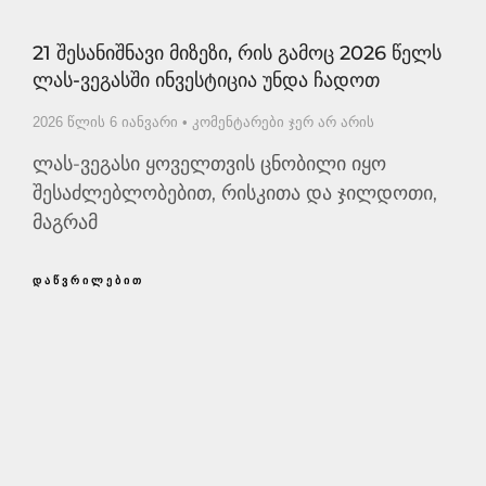
21 Შესანიშნავი Მიზეზი, Რის Გამოც 2026 Წელს
Ლას-Ვეგასში Ინვესტიცია Უნდა Ჩადოთ
2026 წლის 6 იანვარი
კომენტარები ჯერ არ არის
ლას-ვეგასი ყოველთვის ცნობილი იყო
შესაძლებლობებით, რისკითა და ჯილდოთი,
მაგრამ
ᲓᲐᲬᲕᲠᲘᲚᲔᲑᲘᲗ