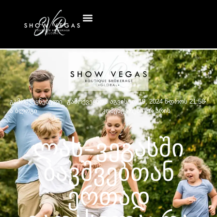
გამოქვეყნებული
გამოქვეყნდა
აგვისტო 19, 2024 წ
დროს
21:58
ა
ბლოგი
კომენტარები არ არის
Ლას-Ვეგასში
Ბავშვებთან
Ერთად