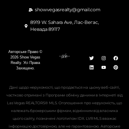
showvegasrealty@gmail.com
8919 W. Sahara Ave, Лас-Вегас,
Невада 89117
Авторське Право ©
2026 Show Vegas
Realty. Усі Права
Захищено.
Дані щодо нерухомості, що продається на цьому веб-сайті,
частково отримані з Програми обміну даними в Інтернеті від
Las Vegas REALTORS® MLS. Оголошення про нерухомість, що
належать брокерським фірмам, відмінним від власника
Georgian
цього сайту, позначені логотипом IDX. LVR MLS вважає
Hebrew
інформацію достовірною, але не гарантованою. Авторське