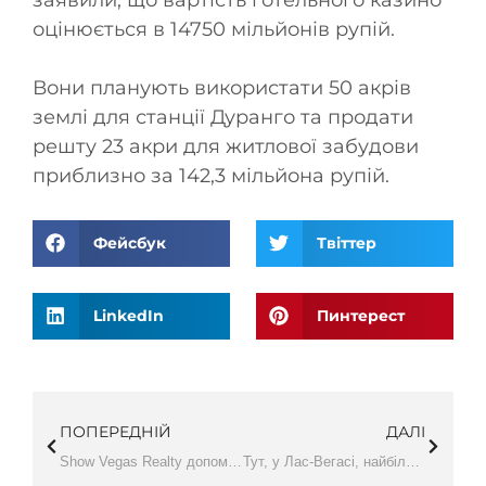
заявили, що вартість готельного казино
оцінюється в 14750 мільйонів рупій.
Вони планують використати 50 акрів
землі для станції Дуранго та продати
решту 23 акри для житлової забудови
приблизно за 142,3 мільйона рупій.
Фейсбук
Твіттер
LinkedIn
Пинтерест
ПОПЕРЕДНІЙ
ДАЛІ
Show Vegas Realty допомагає агентам з нерухомості розвивати свій бізнес у 2020 році
Тут, у Лас-Вегасі, найбільша сферична споруда на Землі