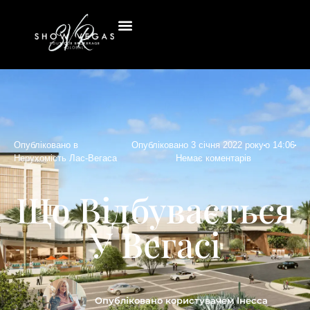
Опубліковано в
Опубліковано
3 січня 2022 року
о
14:06
Нерухомість Лас-Вегаса
Немає коментарів
Що Відбувається
У Вегасі
Опубліковано користувачем
Інесса