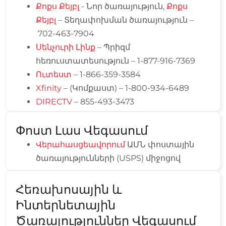
Քոքս Քեյբլ
- Նոր ծառայություն,
Քոքս
Քեյբլ
– Տեղափոխման ծառայություն –
702-463-7904
Սենչուրի Լինք
– Պրիզմ
հեռուստատեսություն – 1-877-916-7369
Ուտեստ
– 1-866-359-3584
Xfinity
– (Կոմքաստ) – 1-800-934-6489
DIRECTV
– 855-493-3473
Փոստ Լաս Վեգասում
Վերահասցեավորում
ԱՄՆ փոստային
ծառայությունների (USPS) միջոցով
Հեռախոսային ԵՒ
Ինտերնետային
Ծառայություններ Վեգասում