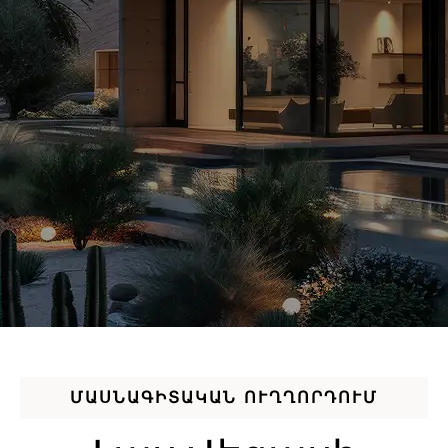
ՄԱՍՆԱԳԻՏԱԿԱՆ ՈՒՂՂՈՐԴՈՒՄ