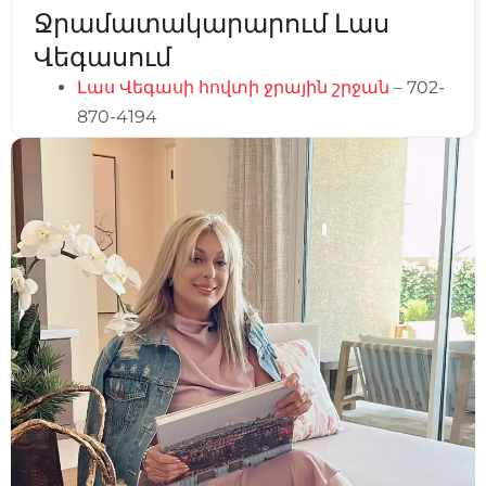
Ջրամատակարարում Լաս
Վեգասում
Լաս Վեգասի հովտի ջրային շրջան
– 702-
870-4194