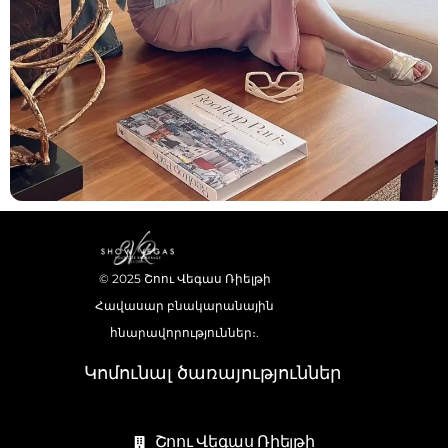
© 2025 Շոու Վեգաս Ռիելթի
Հավասար բնակարանային
հնարավորություններ։.
Կոմունալ ծառայություններ
Շոու Վեգաս Ռիելթի