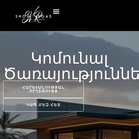
Կոմունալ
Ծառայությունն
ՀԱՐԵՒԱՆՈՒԹՅԱՆ Ո
ՒՂԵՑՈՒՅՑ
ԿԱՊ ՄԵԶ ՀԵՏ