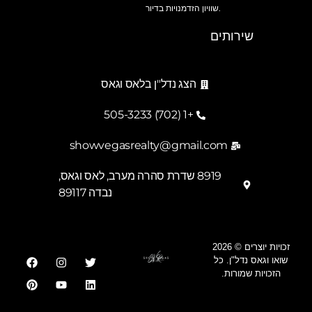
שוויון הזדמנויות בדיור.
שירותים
הצג נדל"ן בלאס וגאס
+1 (702) 505-3233
showvegasrealty@gmail.com
8919 שדרת סהרה מערב, לאס וגאס,
נבדה 89117
זכויות יוצרים © 2026
שואו וגאס נדל"ן. כל
הזכויות שמורות.
Georgian