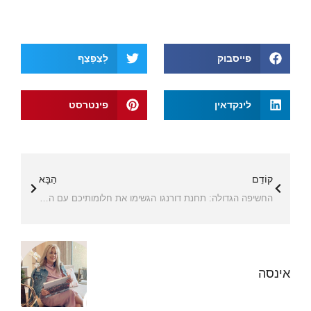
פייסבוק
לְצַפְצֵף
לינקדאין
פינטרסט
קוֹדֵם
הַבָּא
החשיפה הגדולה: תחנת דורנגו
הגשימו את חלומותיכם עם הון עצמי בנכס!
אינסה