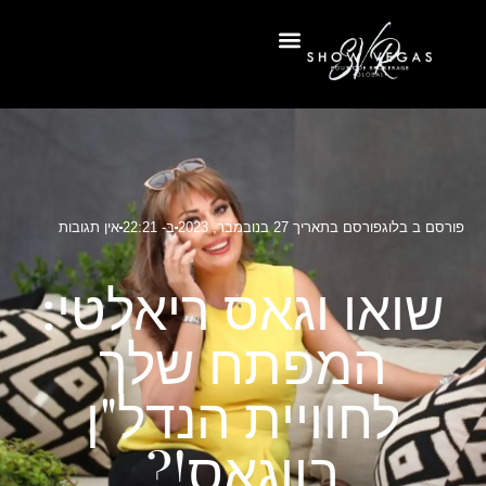
פורסם ב
בלוג
פורסם בתאריך
27 בנובמבר, 2023
בְּ-
22:21
אין תגובות
שואו וגאס ריאלטי:
המפתח שלך
לחוויית הנדל"ן
בווגאס!?