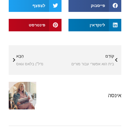
פייסבוק
לְצַפְצֵף
לינקדאין
פינטרסט
קוֹדֵם
הַבָּא
בית הוא אפשרי עבור מורים
נדל"ן בלאס וגאס
אינסה