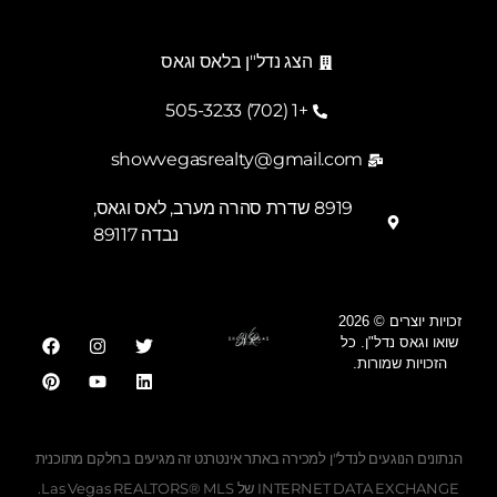
הצג נדל"ן בלאס וגאס
+1 (702) 505-3233
showvegasrealty@gmail.com
8919 שדרת סהרה מערב, לאס וגאס,
נבדה 89117
זכויות יוצרים © 2026
שואו וגאס נדל"ן. כל
הזכויות שמורות.
Georgian
Ukrainian
הנתונים הנוגעים לנדל"ן למכירה באתר אינטרנט זה מגיעים בחלקם מתוכנית
Albanian
INTERNET DATA EXCHANGE של Las Vegas REALTORS® MLS.