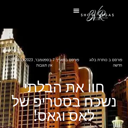
פורסם ב
כותרת בלוג
פורסם בתאריך
7 בספטמבר, 2023
בְּ-
22:54
חדשה
אין תגובות
חוו את הבלתי
נשכח בסטריפ של
לאס וגאס!