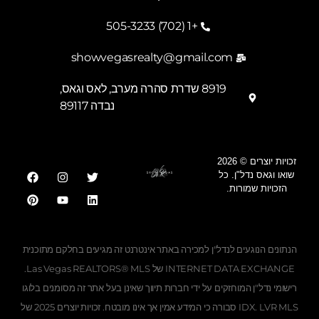
+1 (702) 505-3233
showvegasrealty@gmail.com
8919 שדרת סהרה מערב, לאס וגאס,
נבדה 89117
זכויות יוצרים © 2026
שואו וגאס נדל"ן. כל
הזכויות שמורות.
Georgian
Ukrainian
הנתונים הנוגעים לנדל"ן למכירה באתר אינטרנט זה מגיעים בחלקם מתוכנית
Albanian
INTERNET DATA EXCHANGE של Las Vegas REALTORS® MLS.
רישומי נדל"ן המוחזקים על ידי חברות תיווך שאינן בעל אתר זה מסומנים בלוגו
Romanian
IDX. LVR MLS סבורה כי המידע אמין אך אינו מובטח. זכויות יוצרים 2025 של
Armenian